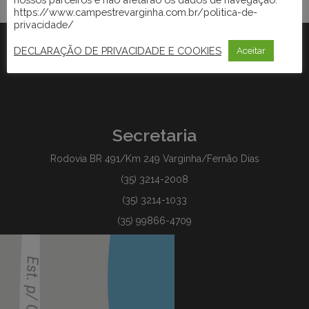
https://www.campestrevarginha.com.br/politica-de-
privacidade/
DECLARAÇÃO DE PRIVACIDADE E COOKIES
Aceitar
Secretaria
Rodovia BR 491/Km 249 Varginha/Fernão Dias
(35) 3214-2008
(35) 3214-1033
(35) 99866-4709