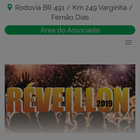
Rodovia BR 491 / Km 249 Varginha /
Fernão Dias
Área do Associado
Togg
navig