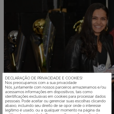
DECLARAÇÃO DE PRIVACIDADE E COOKIES!
Nos preocupamos com a sua privacidade
Nós, juntamente com nossos parceiros armazenamos e/ou
acessamos informações em dispositivos, tais como
identificações exclusivas em cookies para processar dados
pessoais. Pode aceitar ou gerenciar suas escolhas clicando
abaixo, incluindo seu direito de se opor onde o interesse
legítimo é usado, ou a qualquer momento na página da