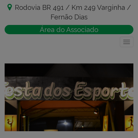
Rodovia BR 491 / Km 249 Varginha /
Fernão Dias
Área do Associado
Togg
navig