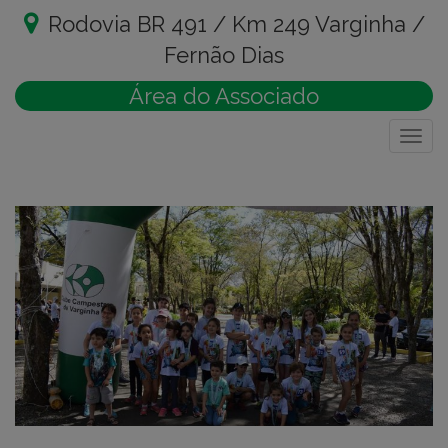
Rodovia BR 491 / Km 249 Varginha /
Fernão Dias
Área do Associado
Togg
navig