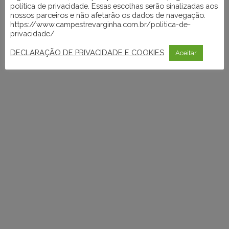
política de privacidade. Essas escolhas serão sinalizadas aos
nossos parceiros e não afetarão os dados de navegação.
https://www.campestrevarginha.com.br/politica-de-
privacidade/
DECLARAÇÃO DE PRIVACIDADE E COOKIES
Aceitar