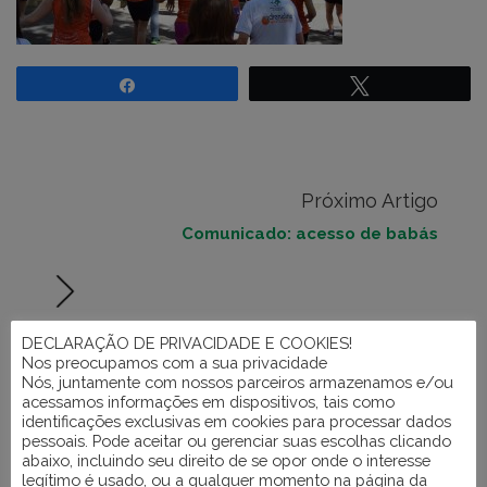
Compartilhar
Twittar
Próximo Artigo
Comunicado: acesso de babás
DECLARAÇÃO DE PRIVACIDADE E COOKIES!
Nos preocupamos com a sua privacidade
Nós, juntamente com nossos parceiros armazenamos e/ou
acessamos informações em dispositivos, tais como
identificações exclusivas em cookies para processar dados
pessoais. Pode aceitar ou gerenciar suas escolhas clicando
abaixo, incluindo seu direito de se opor onde o interesse
legítimo é usado, ou a qualquer momento na página da