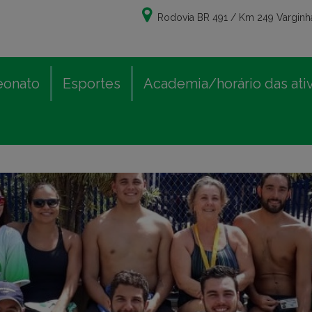
Rodovia BR 491 / Km 249 Varginha
eonato
Esportes
Academia/horário das ati