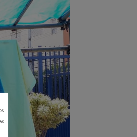
os
as