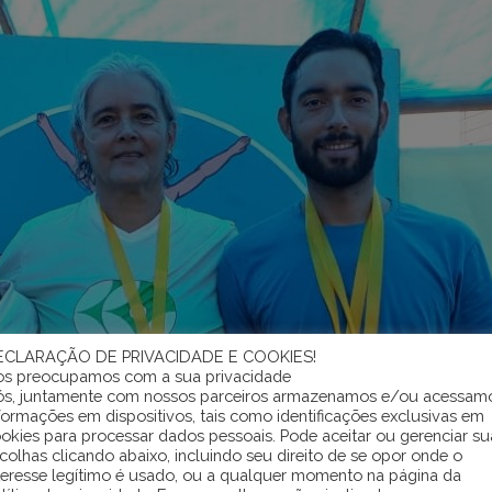
ECLARAÇÃO DE PRIVACIDADE E COOKIES!
s preocupamos com a sua privacidade
s, juntamente com nossos parceiros armazenamos e/ou acessam
formações em dispositivos, tais como identificações exclusivas em
okies para processar dados pessoais. Pode aceitar ou gerenciar su
colhas clicando abaixo, incluindo seu direito de se opor onde o
teresse legítimo é usado, ou a qualquer momento na página da