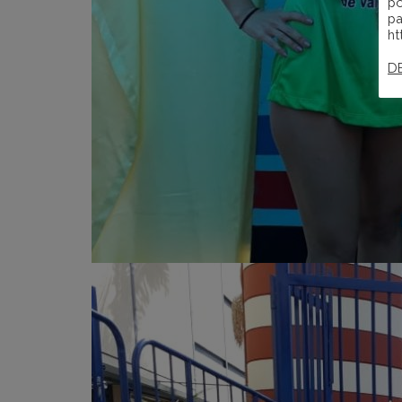
po
pa
ht
D