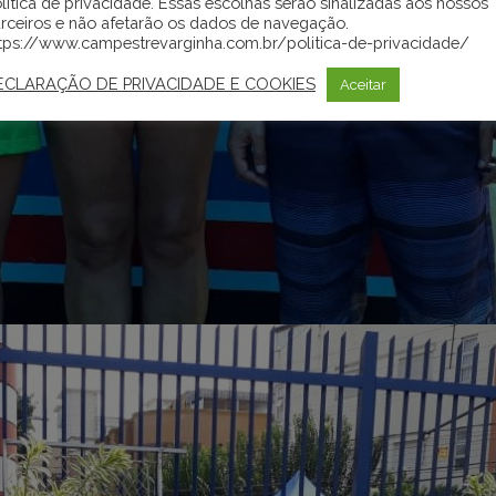
lítica de privacidade. Essas escolhas serão sinalizadas aos nossos
rceiros e não afetarão os dados de navegação.
tps://www.campestrevarginha.com.br/politica-de-privacidade/
ECLARAÇÃO DE PRIVACIDADE E COOKIES
Aceitar