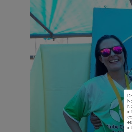
D
No
Nó
in
co
es
in