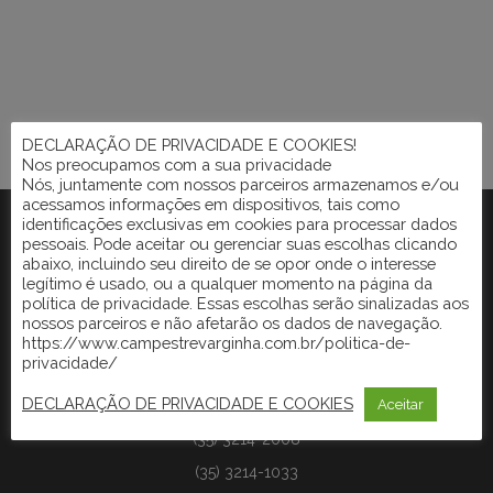
DECLARAÇÃO DE PRIVACIDADE E COOKIES!
Nos preocupamos com a sua privacidade
Nós, juntamente com nossos parceiros armazenamos e/ou
acessamos informações em dispositivos, tais como
identificações exclusivas em cookies para processar dados
pessoais. Pode aceitar ou gerenciar suas escolhas clicando
abaixo, incluindo seu direito de se opor onde o interesse
legítimo é usado, ou a qualquer momento na página da
política de privacidade. Essas escolhas serão sinalizadas aos
nossos parceiros e não afetarão os dados de navegação.
https://www.campestrevarginha.com.br/politica-de-
Secretaria
privacidade/
DECLARAÇÃO DE PRIVACIDADE E COOKIES
Aceitar
Rodovia BR 491/Km 249 Varginha/Fernão Dias
(35) 3214-2008
(35) 3214-1033