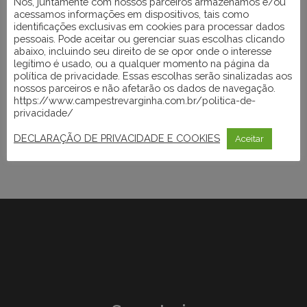
Nós, juntamente com nossos parceiros armazenamos e/ou
acessamos informações em dispositivos, tais como
identificações exclusivas em cookies para processar dados
pessoais. Pode aceitar ou gerenciar suas escolhas clicando
abaixo, incluindo seu direito de se opor onde o interesse
legítimo é usado, ou a qualquer momento na página da
política de privacidade. Essas escolhas serão sinalizadas aos
nossos parceiros e não afetarão os dados de navegação.
https://www.campestrevarginha.com.br/politica-de-
privacidade/
DECLARAÇÃO DE PRIVACIDADE E COOKIES
Aceitar