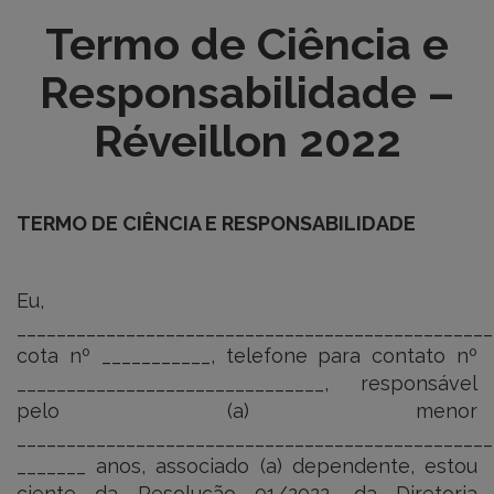
Termo de Ciência e
Responsabilidade –
Réveillon 2022
TERMO DE CIÊNCIA E RESPONSABILIDADE
Eu,
________________________________________________
cota nº ___________, telefone para contato nº
_______________________________, responsável
pelo (a) menor
________________________________________________
_______ anos, associado (a) dependente, estou
ciente da Resolução 01/2022, da Diretoria