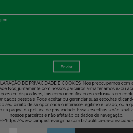
Enviar
LARAÇÃO DE PRIVACIDADE E COOKIES! Nos preocupamos com a
dade Nós, juntamente com nossos parceiros armazenamos e/ou a
ções em dispositivos, tais como identificações exclusivas em cook
r dados pessoais. Pode aceitar ou gerenciar suas escolhas clicand
do seu direito de se opor onde o interesse legítimo é usado, ou a 
na página da política de privacidade. Essas escolhas serão sinali
nossos parceiros e não afetarão os dados de navegação.
ef="https://www.campestrevarginha.com.br/politica-de-privacidad