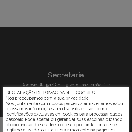
Secretaria
Rodovia BR 491/Km 249 Varginha/Fernão Dias
DECLARAÇÃO DE PRIVACIDADE E COOKIES!
(35) 3214-2008
Nos preocupamos com a sua privacidade
(35) 3214-1033
Nós, juntamente com nossos parceiros armazenamos e/ou
acessamos informações em dispositivos, tais como
(35) 99866-4709
identificações exclusivas em cookies para processar dados
pessoais. Pode aceitar ou gerenciar suas escolhas clicando
abaixo, incluindo seu direito de se opor onde o interesse
legítimo é usado, ou a qualquer momento na página da