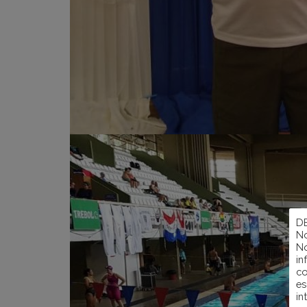
D
No
Nó
in
co
es
in