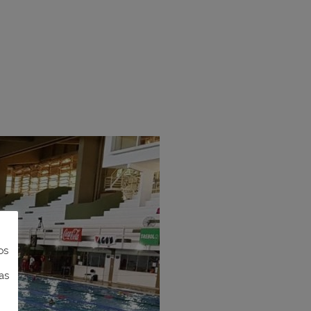
os
as