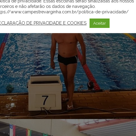
lítica de privacidade. Essas escolhas serão sinalizadas aos nossos
rceiros e não afetarão os dados de navegação.
tps://www.campestrevarginha.com.br/politica-de-privacidade/
ECLARAÇÃO DE PRIVACIDADE E COOKIES
Aceitar