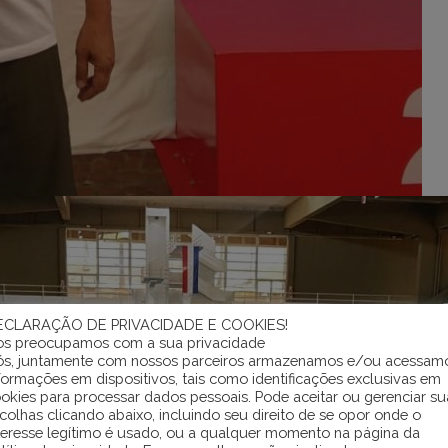
ECLARAÇÃO DE PRIVACIDADE E COOKIES!
s preocupamos com a sua privacidade
s, juntamente com nossos parceiros armazenamos e/ou acessam
formações em dispositivos, tais como identificações exclusivas em
okies para processar dados pessoais. Pode aceitar ou gerenciar su
colhas clicando abaixo, incluindo seu direito de se opor onde o
teresse legítimo é usado, ou a qualquer momento na página da