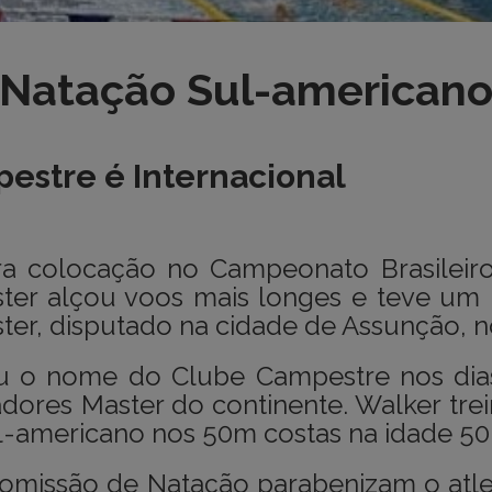
Natação Sul-american
estre é Internacional
ira colocação no Campeonato Brasileiro
ster alçou voos mais longes e teve u
er, disputado na cidade de Assunção, n
ou o nome do Clube Campestre nos di
ores Master do continente. Walker trei
ul-americano nos 50m costas na idade 50
 Comissão de Natação parabenizam o atl