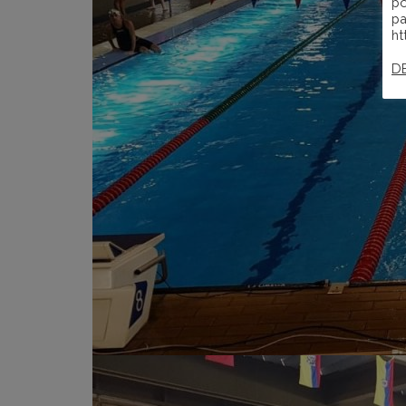
po
pa
ht
D