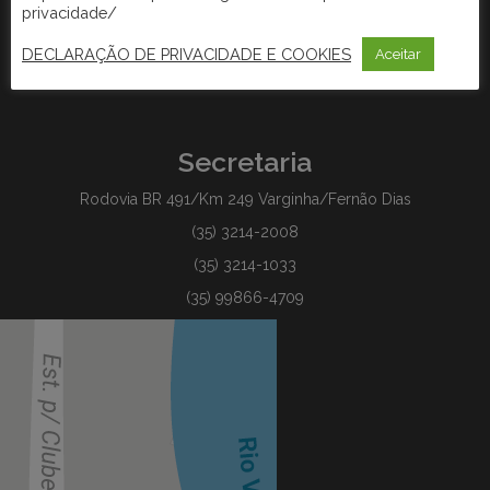
privacidade/
DECLARAÇÃO DE PRIVACIDADE E COOKIES
Aceitar
Secretaria
Rodovia BR 491/Km 249 Varginha/Fernão Dias
(35) 3214-2008
(35) 3214-1033
(35) 99866-4709