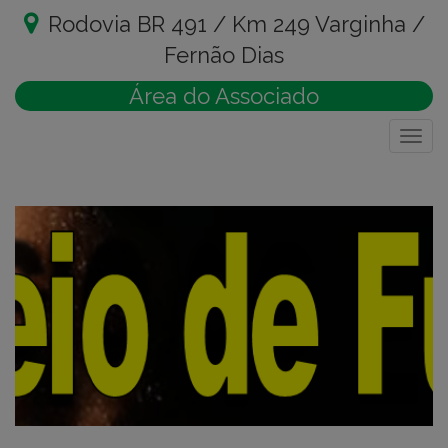
Rodovia BR 491 / Km 249 Varginha /
Fernão Dias
Área do Associado
Togg
navig