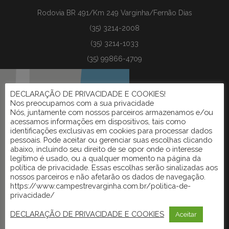
Rodovia BR 491/Km 249 Varginha/Fernão Dias
(35) 3214-2008
(35) 3214-1033
(35) 99866-4709
DECLARAÇÃO DE PRIVACIDADE E COOKIES!
Nos preocupamos com a sua privacidade
Nós, juntamente com nossos parceiros armazenamos e/ou
acessamos informações em dispositivos, tais como
identificações exclusivas em cookies para processar dados
pessoais. Pode aceitar ou gerenciar suas escolhas clicando
abaixo, incluindo seu direito de se opor onde o interesse
legítimo é usado, ou a qualquer momento na página da
política de privacidade. Essas escolhas serão sinalizadas aos
nossos parceiros e não afetarão os dados de navegação.
https://www.campestrevarginha.com.br/politica-de-
privacidade/
DECLARAÇÃO DE PRIVACIDADE E COOKIES
Aceitar