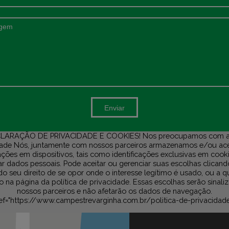
Enviar
LARAÇÃO DE PRIVACIDADE E COOKIES! Nos preocupamos com a
dade Nós, juntamente com nossos parceiros armazenamos e/ou a
ções em dispositivos, tais como identificações exclusivas em cook
r dados pessoais. Pode aceitar ou gerenciar suas escolhas clicand
do seu direito de se opor onde o interesse legítimo é usado, ou a 
na página da política de privacidade. Essas escolhas serão sinali
nossos parceiros e não afetarão os dados de navegação.
ef="https://www.campestrevarginha.com.br/politica-de-privacidad