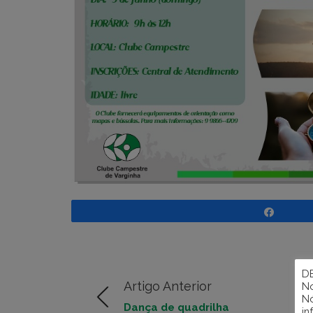
Compar
D
Artigo Anterior
No
Nó
Dança de quadrilha
in