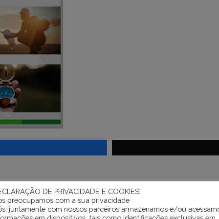
tilhar
ECLARAÇÃO DE PRIVACIDADE E COOKIES!
s preocupamos com a sua privacidade
s, juntamente com nossos parceiros armazenamos e/ou acessam
Pe
formações em dispositivos, tais como identificações exclusivas em