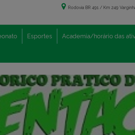
Rodovia BR 491 / Km 249 Varginha
eonato
Esportes
Academia/horário das ati