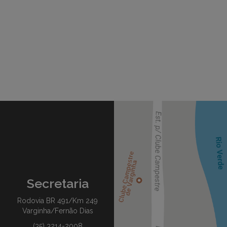
Secretaria
Rodovia BR 491/Km 249
Varginha/Fernão Dias
(35) 3214-2008