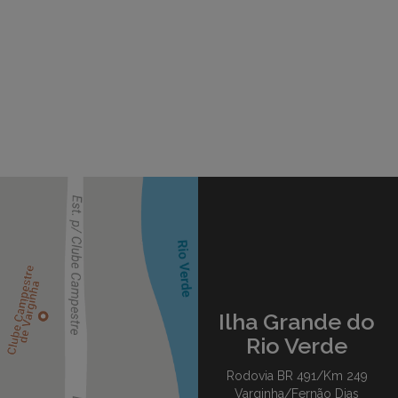
Ilha Grande do
Rio Verde
Rodovia BR 491/Km 249
Varginha/Fernão Dias