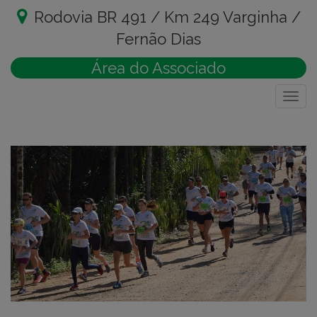
Rodovia BR 491 / Km 249 Varginha /
Fernão Dias
Área do Associado
Togg
navig