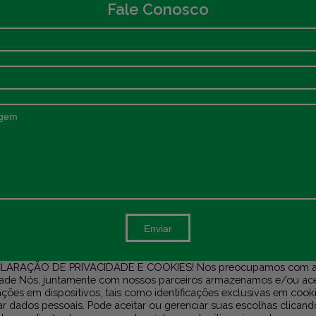
Fale Conosco
Enviar
LARAÇÃO DE PRIVACIDADE E COOKIES! Nos preocupamos com a
dade Nós, juntamente com nossos parceiros armazenamos e/ou a
ções em dispositivos, tais como identificações exclusivas em cook
r dados pessoais. Pode aceitar ou gerenciar suas escolhas clicand