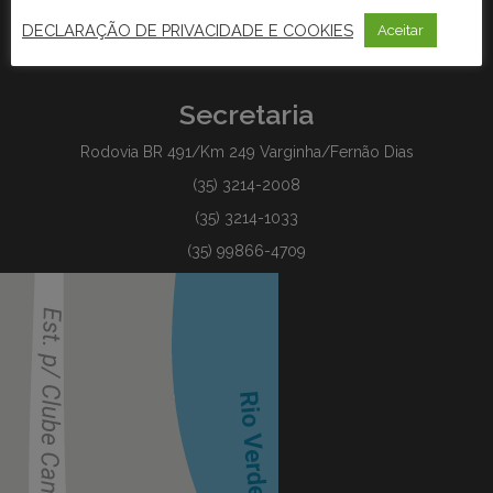
DECLARAÇÃO DE PRIVACIDADE E COOKIES
Aceitar
Secretaria
Rodovia BR 491/Km 249 Varginha/Fernão Dias
(35) 3214-2008
(35) 3214-1033
(35) 99866-4709