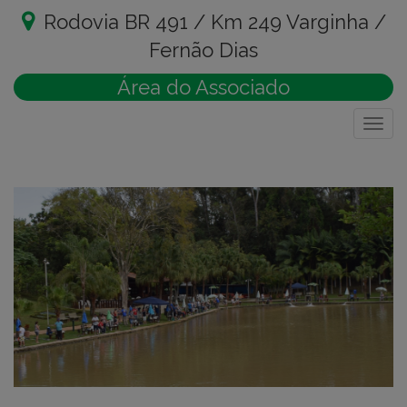
Rodovia BR 491 / Km 249 Varginha /
Fernão Dias
Área do Associado
Togg
navig