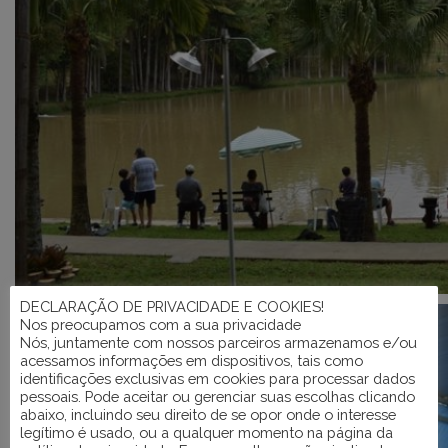
DECLARAÇÃO DE PRIVACIDADE E COOKIES!
Nos preocupamos com a sua privacidade
Nós, juntamente com nossos parceiros armazenamos e/ou
acessamos informações em dispositivos, tais como
identificações exclusivas em cookies para processar dados
pessoais. Pode aceitar ou gerenciar suas escolhas clicando
abaixo, incluindo seu direito de se opor onde o interesse
legítimo é usado, ou a qualquer momento na página da